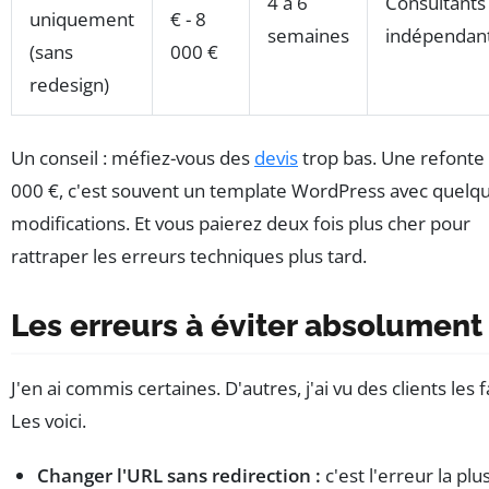
4 à 6
Consultants
uniquement
€ - 8
semaines
indépendan
(sans
000 €
redesign)
Un conseil : méfiez-vous des
devis
trop bas. Une refonte 
000 €, c'est souvent un template WordPress avec quelq
modifications. Et vous paierez deux fois plus cher pour
rattraper les erreurs techniques plus tard.
Les erreurs à éviter absolument
J'en ai commis certaines. D'autres, j'ai vu des clients les f
Les voici.
Changer l'URL sans redirection :
c'est l'erreur la plu