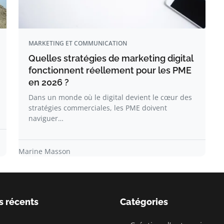
MARKETING ET COMMUNICATION
Quelles stratégies de marketing digital
fonctionnent réellement pour les PME
en 2026 ?
Dans un monde où le digital devient le cœur des
stratégies commerciales, les PME doivent
naviguer…
Marine Masson
s récents
Catégories