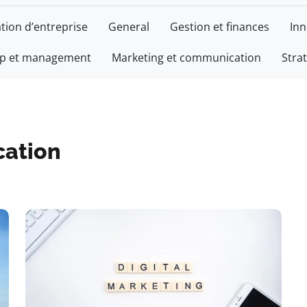
tion d’entreprise
General
Gestion et finances
Inn
ip et management
Marketing et communication
Stra
bre
ment
cation