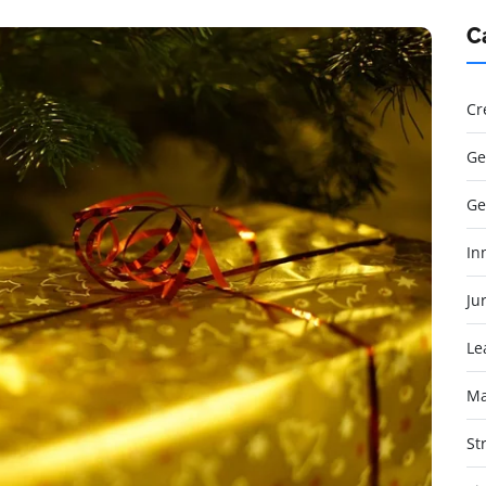
C
Cr
Ge
Ge
In
Jur
Le
Ma
St