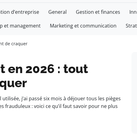
tion d’entreprise
General
Gestion et finances
Inn
ip et management
Marketing et communication
Stra
bre
ment
ant de craquer
t en 2026 : tout
aquer
utilisée, j’ai passé six mois à déjouer tous les pièges
s frauduleux : voici ce qu’il faut savoir pour ne plus