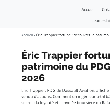
Accueil
Créa
Leadersh
Un Monde Li
Liberté • Connaissance • Engage
Accueil
Éric Trappier fortune : découvrez le patrim
Éric Trappier fortu
patrimoine du PDG
2026
Eric Trappier, PDG de Dassault Aviation, affiche
vendu d'actions. Comment un ingénieur a-t-il bâ
secret : la loyauté et l'envolée boursière du Rafa