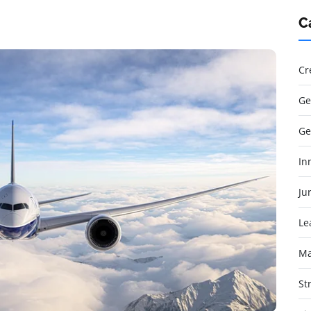
C
Cr
Ge
Ge
In
Jur
Le
Ma
St