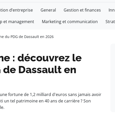
tion d’entreprise
General
Gestion et finances
Inn
ip et management
Marketing et communication
Stra
bre
ment
oine du PDG de Dassault en 2026
ne : découvrez le
 de Dassault en
 une fortune de 1,2 milliard d'euros sans jamais avoir
ti un tel patrimoine en 40 ans de carrière ? Son
le.