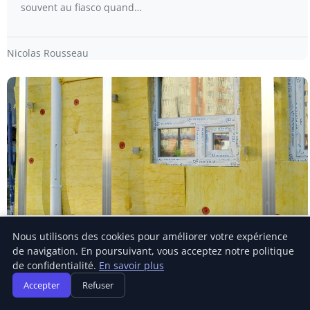
souvent au fiasco quand…
Nicolas Rousseau
CRÉATION D’ENTREPRISE
Nous utilisons des cookies pour améliorer votre expérience
de navigation. En poursuivant, vous acceptez notre politique
Découvrez le matelas isolant haute
de confidentialité.
En savoir plus
température sur mesure pour 2026 : confort
Accepter
Refuser
et sécurité